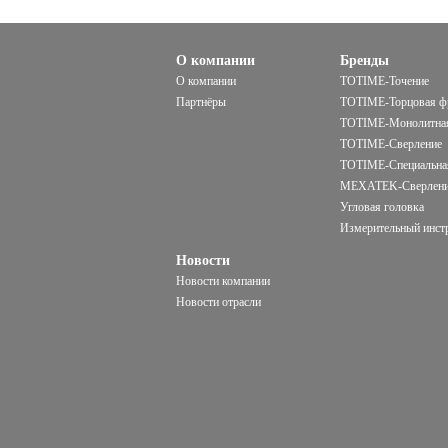
О компании
Бренды
О компании
TOTIME-Точение
Партнёры
TOTIME-Торцовая ф
TOTIME-Mонолитная
TOTIME-Сверление
TOTIME-Специальна
MEXATEK-Сверлен
Угловая головка
Измерительный инст
Новости
Новости компании
Новости отрасли