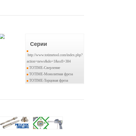
Серии
http://www.totimetool.com/index.php?
action=news&do=1&ssfl=384
TOTIME-Сверление
TOTIME-Mонолитная фреза
TOTIME-Торцовая фреза