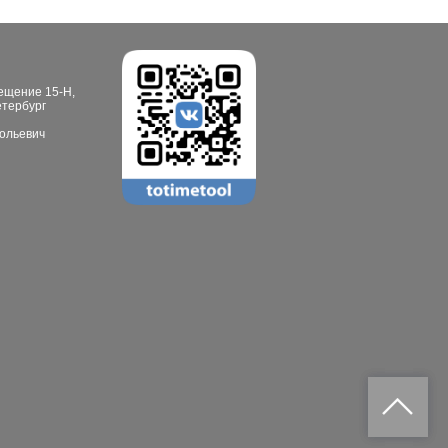
мещение 15-Н,
етербург
ольевич
