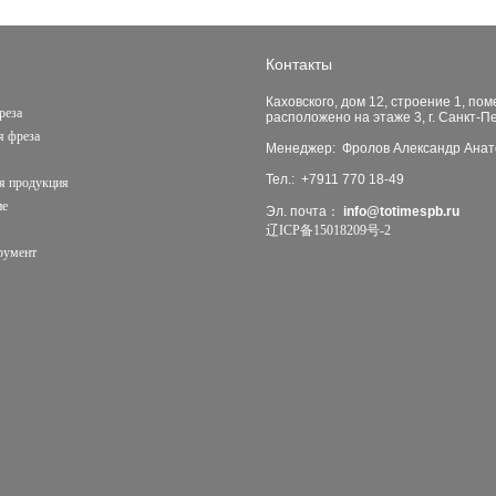
Контакты
Каховского, дом 12, строение 1, по
реза
расположено на этаже 3, г. Санкт-П
 фреза
Менеджер: Фролов Александр Анат
Тел.: +7911 770 18-49
я продукция
ие
Эл. почта：
info@totimespb.ru
辽ICP备15018209号-2
румент